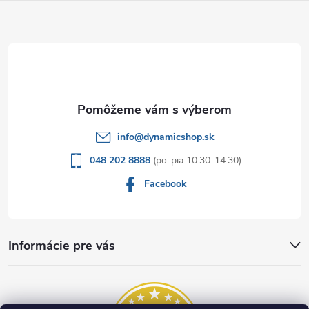
ä
t
i
e
info
@
dynamicshop.sk
048 202 8888
Facebook
Informácie pre vás