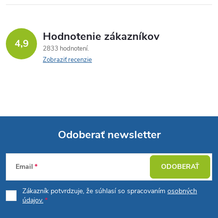
Hodnotenie zákazníkov
4,9
2833 hodnotení
Zobraziť recenzie
Odoberať newsletter
Z
Email
ODOBERAŤ
á
Zákazník potvrdzuje, že súhlasí so spracovaním
osobných
p
údajov.