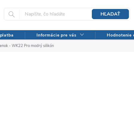
HĽADAŤ
platba
Informácie pre vás
Hodnotenie
enok - WK22 Pro modrý silikón