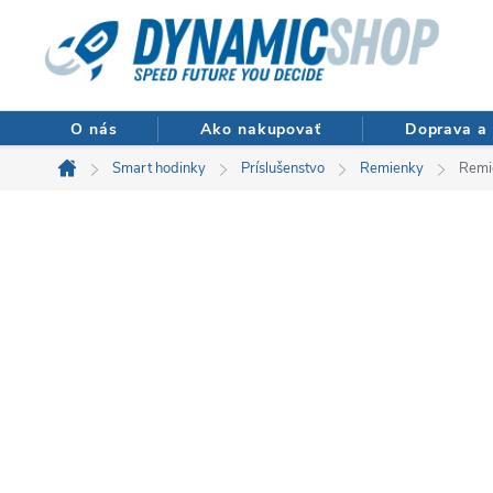
Prejsť
na
obsah
O nás
Ako nakupovať
Doprava a 
Smart hodinky
Príslušenstvo
Remienky
Remi
Domov