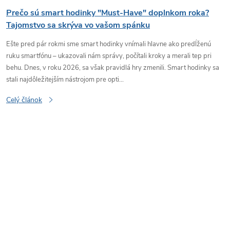
č
Prečo sú smart hodinky "Must-Have" doplnkom roka?
Tajomstvo sa skrýva vo vašom spánku
l
Ešte pred pár rokmi sme smart hodinky vnímali hlavne ako predĺženú
á
ruku smartfónu – ukazovali nám správy, počítali kroky a merali tep pri
behu. Dnes, v roku 2026, sa však pravidlá hry zmenili. Smart hodinky sa
n
stali najdôležitejším nástrojom pre opti...
Celý článok
k
o
v