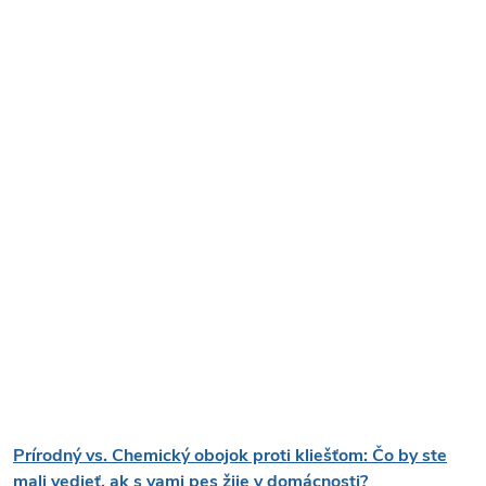
Prírodný vs. Chemický obojok proti kliešťom: Čo by ste
mali vedieť, ak s vami pes žije v domácnosti?