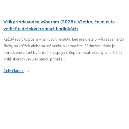
Veľký sprievodca výberom (2026): Všetko, čo musíte
vedieť o detských smart hodinkách
Každý rodič to pozná – ten pocit neistoty, keď ide dieťa prvýkrát samé do
školy, na krúžok alebo sa hrá vonku s kamarátmi. V dnešnej dobe je
prirodzené chcieť byť s deťmi v spojení. Kúpiť im však vlastný smartfón v
príliš skorom veku so sebou prináša...
Celý článok