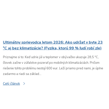
Ultimátny sprievodca letom 2026: Ako udržať v byte 23
°C aj bez klimatizácie? (Fyzika, ktorú 99 % ľudí robí zle)
Priznajme si to: Keď udrie júl a teplomer v obývačke ukazuje 28,5 °C,
človek začne v zúfalstve pozerať po mobilných klimatizáciách. Pričom
riešenie tohto problému nestojí 600 eur. Leží priamo pred nami, je úplne
zadarmo a riadi sa základ...
Celý článok