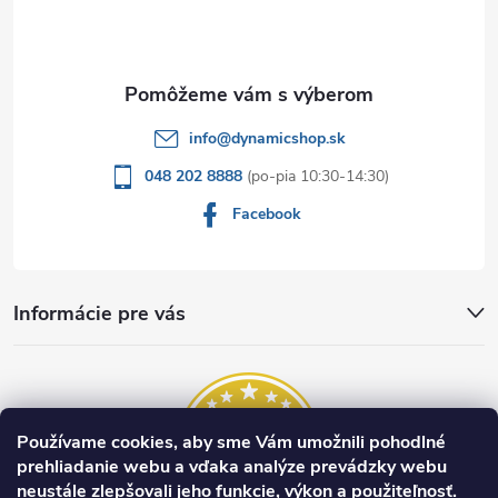
t
i
i
s
e
u
info
@
dynamicshop.sk
048 202 8888
Facebook
Informácie pre vás
Používame cookies, aby sme Vám umožnili pohodlné
prehliadanie webu a vďaka analýze prevádzky webu
neustále zlepšovali jeho funkcie, výkon a použiteľnosť.