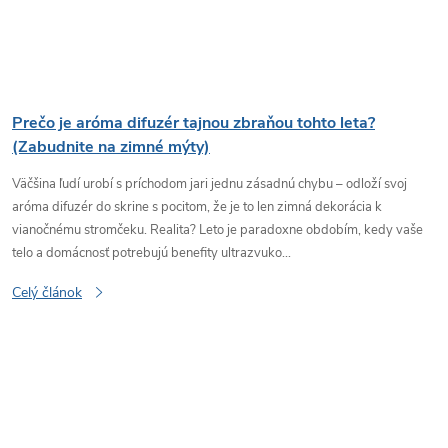
Prečo je aróma difuzér tajnou zbraňou tohto leta?
(Zabudnite na zimné mýty)
Väčšina ľudí urobí s príchodom jari jednu zásadnú chybu – odloží svoj
aróma difuzér do skrine s pocitom, že je to len zimná dekorácia k
vianočnému stromčeku. Realita? Leto je paradoxne obdobím, kedy vaše
telo a domácnosť potrebujú benefity ultrazvuko...
Celý článok