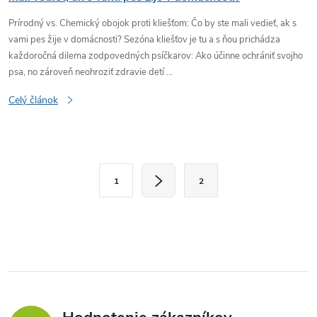
Prírodný vs. Chemický obojok proti kliešťom: Čo by ste mali vedieť, ak s
vami pes žije v domácnosti? Sezóna kliešťov je tu a s ňou prichádza
každoročná dilema zodpovedných psíčkarov: Ako účinne ochrániť svojho
psa, no zároveň neohroziť zdravie detí ...
Celý článok
O
S
1
2
t
v
r
l
á
n
á
k
d
o
v