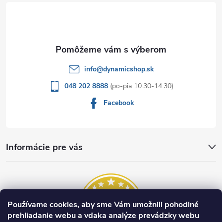
t
i
e
info
@
dynamicshop.sk
048 202 8888
Facebook
Informácie pre vás
Používame cookies, aby sme Vám umožnili pohodlné
prehliadanie webu a vďaka analýze prevádzky webu