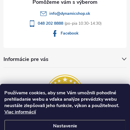
e
info
@
dynamicshop.sk
048 202 8888
Facebook
Informácie pre vás
Používame cookies, aby sme Vám umožnili pohodlné
prehliadanie webu a vďaka analýze prevádzky webu
neustále zlepšovali jeho funkcie, výkon a použiteľnosť.
Viac informácií
Nastavenie