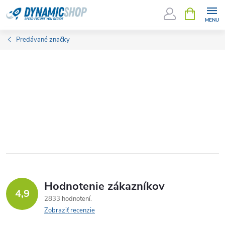
Prejsť
NÁKUPN
KOŠÍK
na
obsah
Predávané značky
Hodnotenie zákazníkov
4,9
2833 hodnotení
Zobraziť recenzie