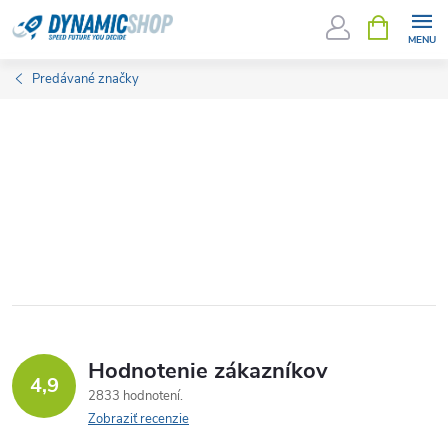
Prejsť
NÁKUPN
KOŠÍK
na
obsah
Predávané značky
Hodnotenie zákazníkov
4,9
2833 hodnotení
Zobraziť recenzie