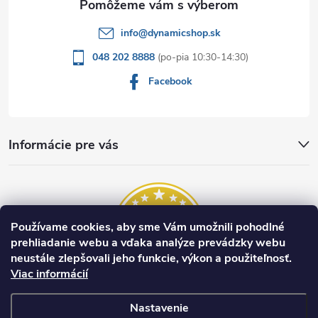
e
info
@
dynamicshop.sk
048 202 8888
Facebook
Informácie pre vás
Používame cookies, aby sme Vám umožnili pohodlné
prehliadanie webu a vďaka analýze prevádzky webu
neustále zlepšovali jeho funkcie, výkon a použiteľnosť.
Viac informácií
Nastavenie