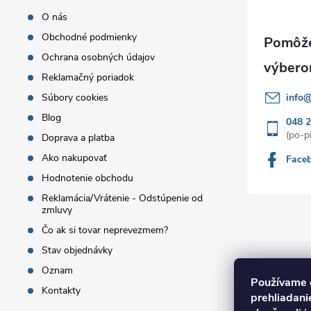
t
O nás
Obchodné podmienky
i
Ochrana osobných údajov
Reklamačný poriadok
e
Súbory cookies
info
Blog
048 
Doprava a platba
Ako nakupovať
Face
Hodnotenie obchodu
Reklamácia/Vrátenie - Odstúpenie od
zmluvy
Čo ak si tovar neprevezmem?
Stav objednávky
Oznam
Používame 
Kontakty
prehliadan