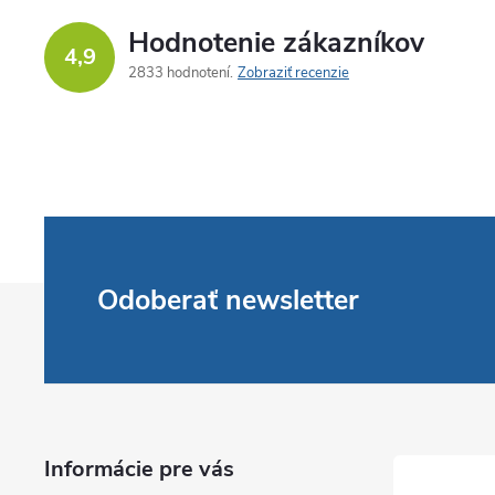
Hodnotenie zákazníkov
4,9
2833 hodnotení
Zobraziť recenzie
Z
Odoberať newsletter
á
p
ä
Informácie pre vás