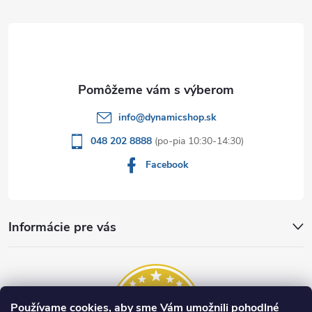
t
i
e
info
@
dynamicshop.sk
048 202 8888
Facebook
Informácie pre vás
Používame cookies, aby sme Vám umožnili pohodlné