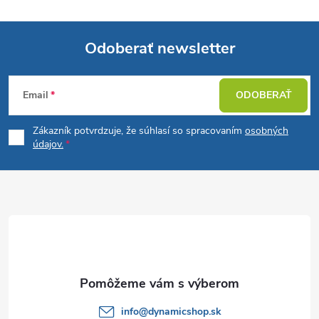
Odoberať newsletter
Z
Email
ODOBERAŤ
á
Zákazník potvrdzuje, že súhlasí so spracovaním
osobných
p
údajov.
ä
t
i
e
info
@
dynamicshop.sk