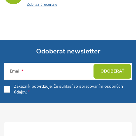
Zobraziť recenzie
Odoberať newsletter
Z
Email
ODOBERAŤ
á
Zákazník potvrdzuje, že súhlasí so spracovaním
osobných
p
údajov.
ä
t