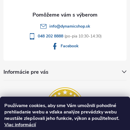
i
e
info
@
dynamicshop.sk
048 202 8888
Facebook
Informácie pre vás
Používame cookies, aby sme Vám umožnili pohodlné
prehliadanie webu a vďaka analýze prevádzky webu
neustále zlepšovali jeho funkcie, výkon a použiteľnosť.
Viac informácií