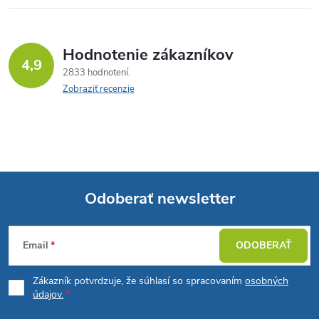
Hodnotenie zákazníkov
4,9
2833 hodnotení
Zobraziť recenzie
Odoberať newsletter
Z
Email
ODOBERAŤ
á
Zákazník potvrdzuje, že súhlasí so spracovaním
osobných
p
údajov.