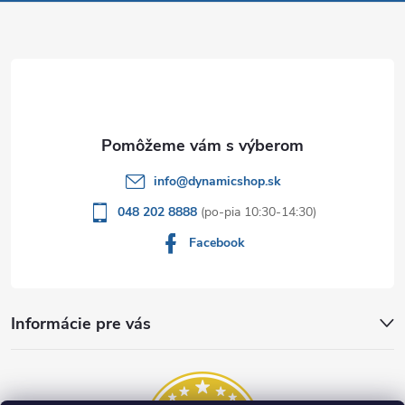
ä
t
i
e
info
@
dynamicshop.sk
048 202 8888
Facebook
Informácie pre vás