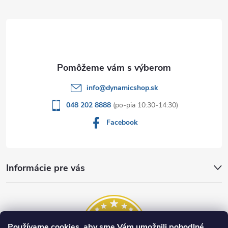
t
i
e
info
@
dynamicshop.sk
048 202 8888
Facebook
Informácie pre vás
Používame cookies, aby sme Vám umožnili pohodlné