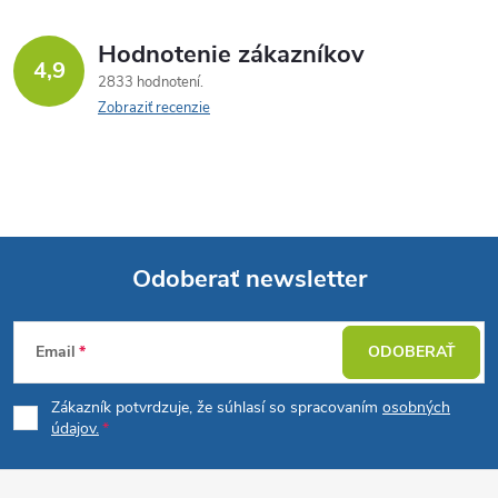
Hodnotenie zákazníkov
4,9
2833 hodnotení
Zobraziť recenzie
Odoberať newsletter
Z
Email
ODOBERAŤ
á
Zákazník potvrdzuje, že súhlasí so spracovaním
osobných
p
údajov.
ä