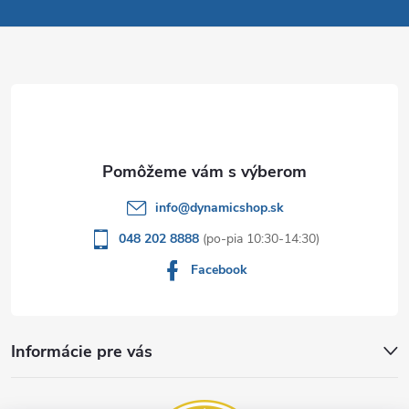
p
ä
t
i
e
info
@
dynamicshop.sk
048 202 8888
Facebook
Informácie pre vás