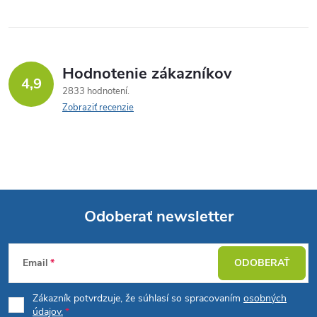
Hodnotenie zákazníkov
4,9
2833 hodnotení
Zobraziť recenzie
Odoberať newsletter
Z
Email
ODOBERAŤ
á
Zákazník potvrdzuje, že súhlasí so spracovaním
osobných
údajov.