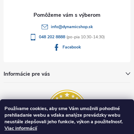
i
e
info
@
dynamicshop.sk
048 202 8888
Facebook
Informácie pre vás
Používame cookies, aby sme Vám umožnili pohodlné
prehliadanie webu a vďaka analýze prevádzky webu
neustále zlepšovali jeho funkcie, výkon a použiteľnosť.
Viac informácií