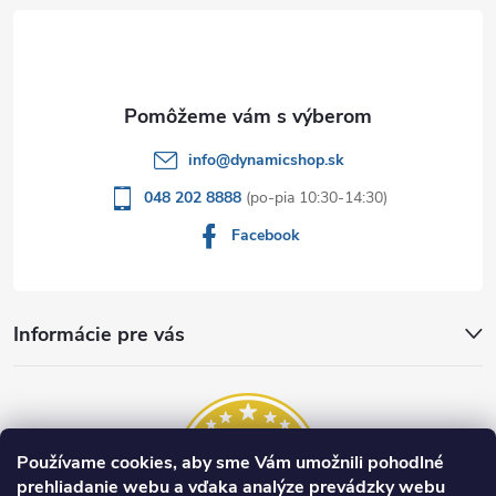
t
i
e
info
@
dynamicshop.sk
048 202 8888
Facebook
Informácie pre vás
Používame cookies, aby sme Vám umožnili pohodlné
prehliadanie webu a vďaka analýze prevádzky webu