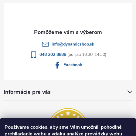
t
i
e
info
@
dynamicshop.sk
048 202 8888
Facebook
Informácie pre vás
Používame cookies, aby sme Vám umožnili pohodlné
prehliadanie webu a vďaka analýze prevádzky webu