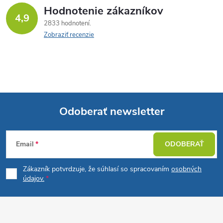
Hodnotenie zákazníkov
4,9
2833 hodnotení
Zobraziť recenzie
Odoberať newsletter
Z
Email
ODOBERAŤ
á
Zákazník potvrdzuje, že súhlasí so spracovaním
osobných
p
údajov.
ä