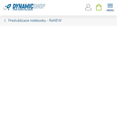
Prejsť
NÁKUPN
KOŠÍK
na
obsah
Predvádzacie notebooky - ReNEW