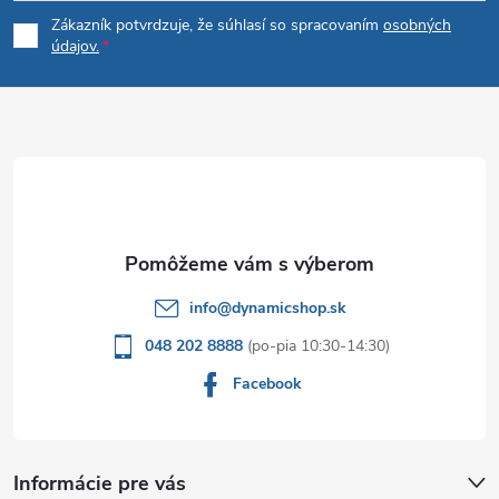
á
Zákazník potvrdzuje, že súhlasí so spracovaním
osobných
p
údajov.
ä
t
i
e
info
@
dynamicshop.sk
048 202 8888
Facebook
Informácie pre vás