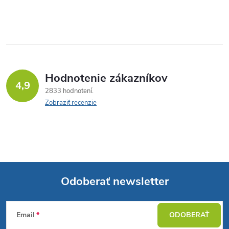
Hodnotenie zákazníkov
4,9
2833 hodnotení
Zobraziť recenzie
Odoberať newsletter
Z
Email
ODOBERAŤ