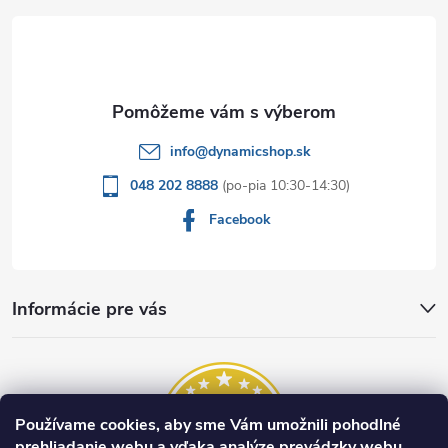
t
i
e
info
@
dynamicshop.sk
048 202 8888
Facebook
Informácie pre vás
Používame cookies, aby sme Vám umožnili pohodlné
prehliadanie webu a vďaka analýze prevádzky webu