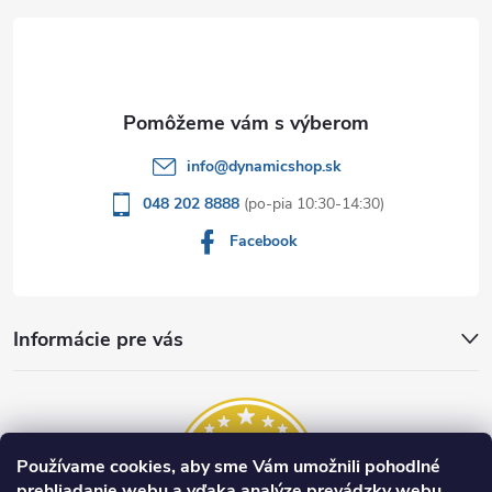
t
i
e
info
@
dynamicshop.sk
048 202 8888
Facebook
Informácie pre vás
Používame cookies, aby sme Vám umožnili pohodlné
prehliadanie webu a vďaka analýze prevádzky webu