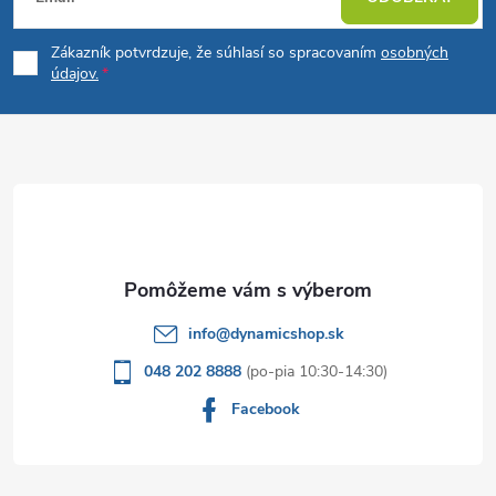
á
Zákazník potvrdzuje, že súhlasí so spracovaním
osobných
p
údajov.
ä
t
i
e
info
@
dynamicshop.sk
048 202 8888
Facebook