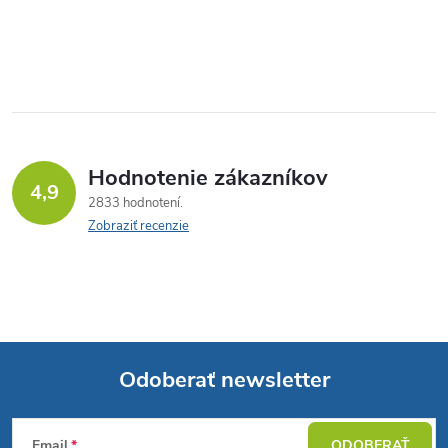
Hodnotenie zákazníkov
4,9
2833 hodnotení
Zobraziť recenzie
Odoberať newsletter
Z
Email
ODOBERAŤ