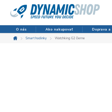
Prejsť
na
obsah
O nás
Ako nakupovať
Doprava a 
Smart hodinky
Watchking G2 čierne
Domov