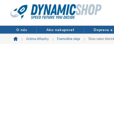
Prejsť
na
obsah
O nás
Ako nakupovať
Doprava a 
Aróma difuzéry
Esenciálne oleje
Slow natur éterick
Domov