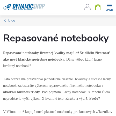
Prejsť
NÁKUPN
KOŠÍK
na
obsah
Blog
Repasované notebooky
Repasované notebooky firemnej kvality majú až 5x dlhšiu životnosť
ako nové klasické spotrebné notebooky
. Dá sa vôbec kúpiť lacno
kvalitný notebook?
Táto otázka má prekvapivo jednoduché riešenie. Kvalitný a súčasne lacný
notebook zaobstaráte výberom repasovaného firemného notebooku
s
akosťou business triedy
. Pod pojmom "lacný notebook" si mnohí ľudia
nepredstavia vyšší výkon, či kvalitné telo, záruku a výdrž.
Prečo?
Väčšinou totiž kupujú nové plastové notebooky pre koncových zákazníkov