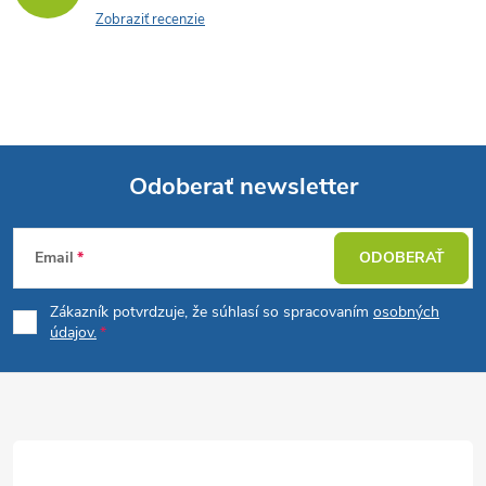
Zobraziť recenzie
Odoberať newsletter
Z
Email
ODOBERAŤ
á
Zákazník potvrdzuje, že súhlasí so spracovaním
osobných
p
údajov.
ä
t