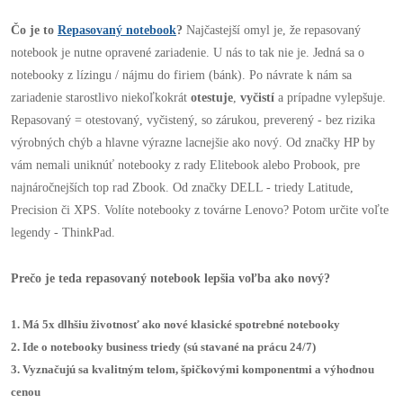
Čo je to
Repasovaný notebook
?
Najčastejší omyl je, že repasovaný
notebook je nutne opravené zariadenie. U nás to tak nie je. Jedná sa o
notebooky z lízingu / nájmu do firiem (bánk). Po návrate k nám sa
zariadenie starostlivo niekoľkokrát
otestuje
,
vyčistí
a prípadne vylepšuje.
Repasovaný = otestovaný, vyčistený, so zárukou, preverený - bez rizika
výrobných chýb a hlavne výrazne lacnejšie ako nový. Od značky HP by
vám nemali uniknúť notebooky z rady Elitebook alebo Probook, pre
najnáročnejších top rad Zbook. Od značky DELL - triedy Latitude,
Precision či XPS. Volíte notebooky z továrne Lenovo? Potom určite voľte
legendy - ThinkPad.
Prečo je teda repasovaný notebook lepšia voľba ako nový?
1. Má 5x dlhšiu životnosť ako nové klasické spotrebné notebooky
2. Ide o notebooky business triedy (sú stavané na prácu 24/7)
3. Vyznačujú sa kvalitným telom, špičkovými komponentmi a výhodnou
cenou