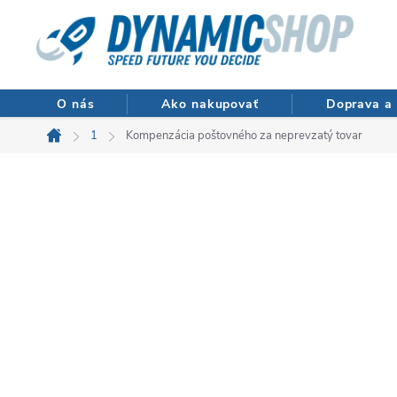
Prejsť
na
obsah
O nás
Ako nakupovať
Doprava a 
1
Kompenzácia poštovného za neprevzatý tovar
Domov