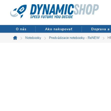
Prejsť
na
obsah
O nás
Ako nakupovať
Doprava a 
Notebooky
Predvádzacie notebooky - ReNEW
H
Domov