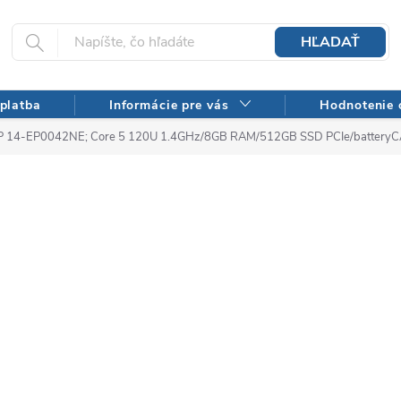
HĽADAŤ
platba
Informácie pre vás
Hodnotenie
P 14-EP0042NE; Core 5 120U 1.4GHz/8GB RAM/512GB SSD PCIe/battery